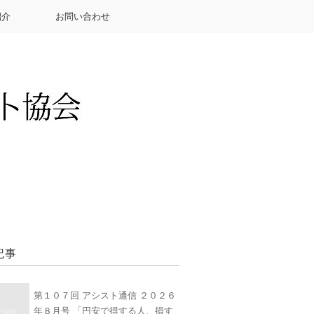
紹介
お問い合わせ
記事
第１０７回 アシスト通信 ２０２６
年８月号 「円安で得する人、損す